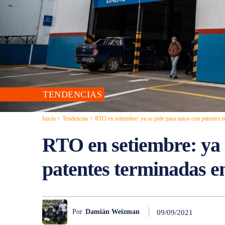
TENDENCIAS
Inicio
Tendencias
RTO en setiembre: ya se pide para autos con patentes t
RTO en setiembre: ya 
patentes terminadas e
Por
Damián Weizman
09/09/2021