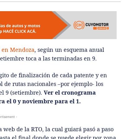
TO en Mendoza
, según un esquema anual
etiembre toca a las terminadas en 9.
ito de finalización de cada patente y en
l de rutas nacionales –por ejemplo- los
el 9 (setiembre).
Ver el cronograma
a el 0 y noviembre para el 1.
rtisement -
a web de la RTO, la cual guiará pasó a paso
hasta el final donde se puede elegir por zona