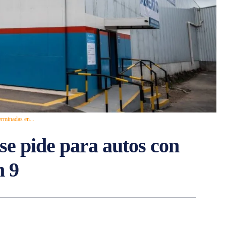
erminadas en...
se pide para autos con
n 9