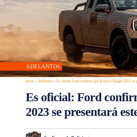
ADELANTOS
Inicio
Adelantos
Es oficial: Ford confirma que la nueva Ranger 2023 se pr
Es oficial: Ford conf
2023 se presentará est