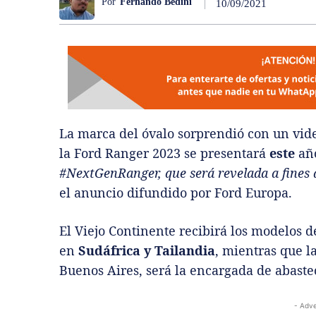
Por
Fernando Bedini
10/09/2021
La
marca del óvalo
sorprendió con un vid
la
Ford Ranger 2023 se presentará
este
añ
#NextGenRanger, que será revelada a fines 
el anuncio difundido por Ford Europa.
El Viejo Continente recibirá los modelos d
en
Sudáfrica y Tailandia
, mientras que l
Buenos Aires, será la encargada de abaste
- Adve