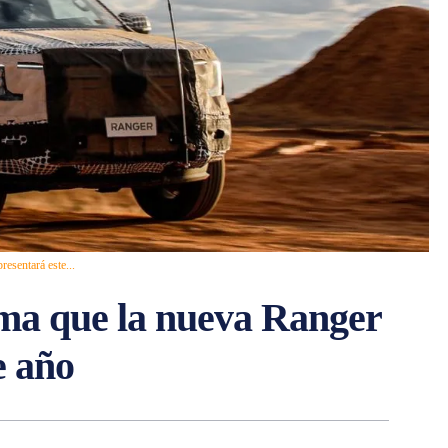
esentará este...
irma que la nueva Ranger
e año