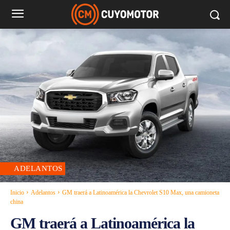
ADELANTOS
Inicio
Adelantos
GM traerá a Latinoamérica la Chevrolet S10 Max, una camioneta
china
GM traerá a Latinoamérica la