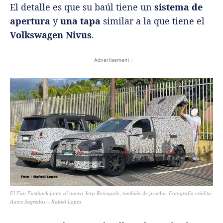
El detalle es que su baúl tiene un
sistema de
apertura
y
una tapa
similar a la que tiene el
Volkswagen Nivus
.
- Advertisement -
El Fiat Fastback junto al nuevo Jeep Renegade, también de prueba. Fotografía crédito
Autos Segredos – Rafael Lopes