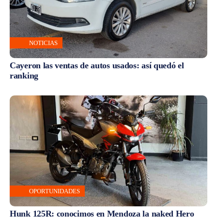
NOTICIAS
Cayeron las ventas de autos usados: así quedó el
ranking
OPORTUNIDADES
Hunk 125R: conocimos en Mendoza la naked Hero