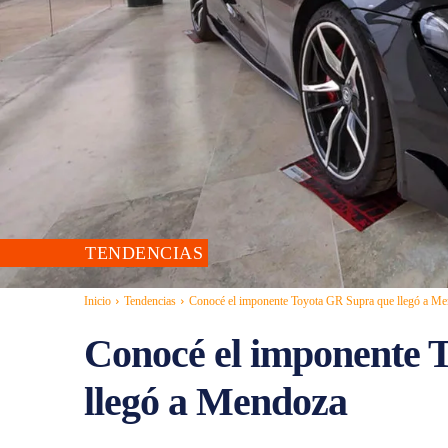
TENDENCIAS
Inicio
Tendencias
Conocé el imponente Toyota GR Supra que llegó a M
Conocé el imponente 
llegó a Mendoza