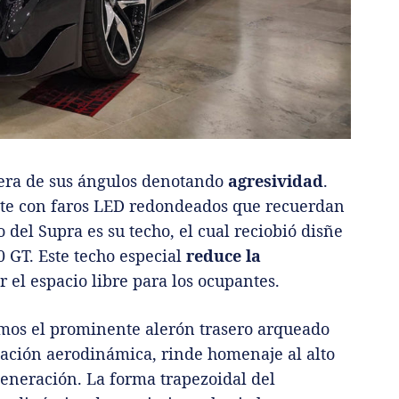
iera de sus ángulos denotando
agresividad
.
ente con faros LED redondeados que recuerdan
o del Supra es su techo, el cual reciobió disñe
0 GT. Este techo especial
reduce la
ar el espacio libre para los ocupantes.
mos el prominente alerón trasero arqueado
tación aerodinámica, rinde homenaje al alto
generación. La forma trapezoidal del