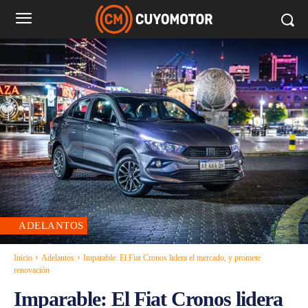
ADELANTOS
Inicio
Adelantos
Imparable: El Fiat Cronos lidera el mercado, y promete
renovación
Imparable: El Fiat Cronos lidera