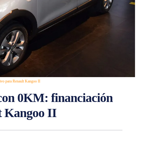
ivo para Renault Kangoo II
con 0KM: financiación
t Kangoo II