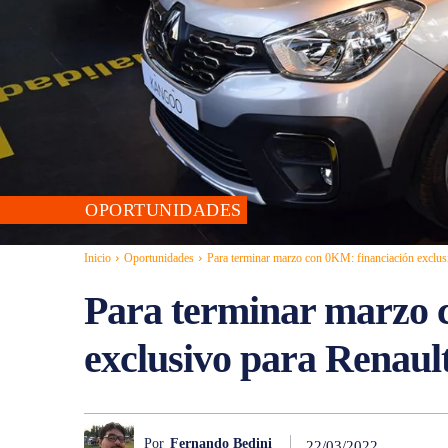
OPORTUNIDADES
Inicio
Oportunidades
Para terminar marzo con 0KM: financiación exclus
Para terminar marzo 
exclusivo para Renaul
Por
Fernando Bedini
22/03/2022