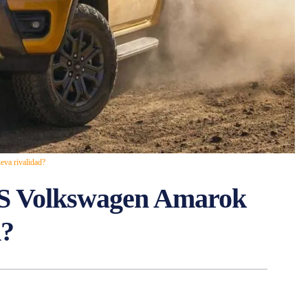
va rivalidad?
S Volkswagen Amarok
d?