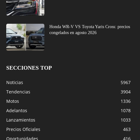
Honda WR-V VS Toyota Yaris Cross: precios
congelados en agosto 2026
SECCIONES TOP
Noticias
5967
Tendencias
3904
Motos
1336
Adelantos
1078
Lanzamientos
1033
Precios Oficiales
463
Oportunidades
416