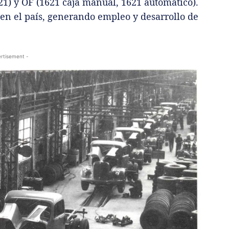
21) y OF (1621 caja manual, 1621 automático).
n el país, generando empleo y desarrollo de
rtisement -