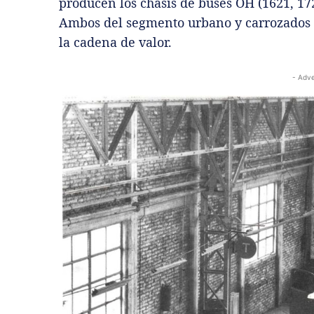
producen los chasis de buses OH (1621, 17
Ambos del segmento urbano y carrozados e
la cadena de valor.
- Adve