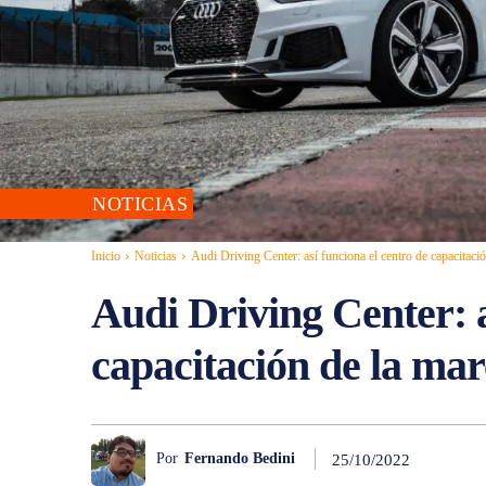
NOTICIAS
Inicio
Noticias
Audi Driving Center: así funciona el centro de capacitació
Audi Driving Center: a
capacitación de la ma
Por
Fernando Bedini
25/10/2022