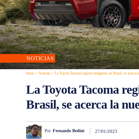
NOTICIAS
Inicio
Noticias
La Toyota Tacoma registra imágenes en Brasil, se acerca 
La Toyota Tacoma regi
Brasil, se acerca la n
Por
Fernando Bedini
27/01/2023