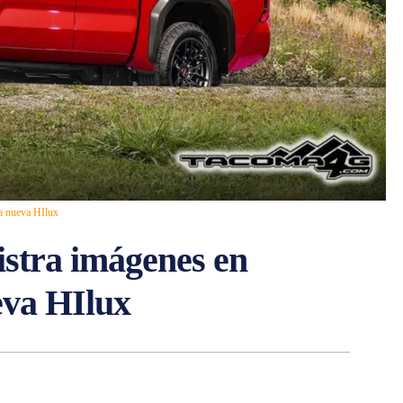
la nueva HIlux
stra imágenes en
ueva HIlux