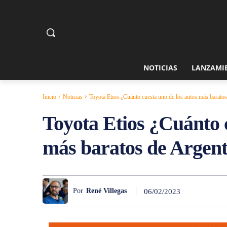
NOTICIAS
LANZAMI
NOTICIAS
Inicio
Noticias
Toyota Etios ¿Cuánto cuesta uno de los autos más baratos
Toyota Etios ¿Cuánto c
más baratos de Argen
Por
René Villegas
06/02/2023