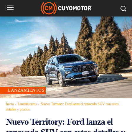
LANZAMIENTOS
Inicio
Lanzamientos
Nuevo Territory: Ford lanza el renovado SUV con estos
detalles y precios
Nuevo Territory: Ford lanza el