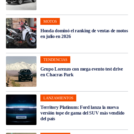
en Chacras Park
LANZAMIENTOS
Territory Platinum: Ford lanza la nueva
versión tope de gama del SUV más vendido
del país
TENDENCIAS
Vesten brindó capacitación sobre
mantenimiento y cuidado integral de los
camiones Volkswagen
LO MÁS LEÍDO
LANZAMIENTOS
BMW lanza el X1 Efficient nafta, la nueva