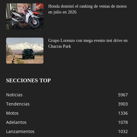
SECCIONES TOP
Noticias
5967
Tendencias
3903
Motos
1336
Adelantos
1078
Lanzamientos
1032
Precios Oficiales
462
Oportunidades
415
Videos
92