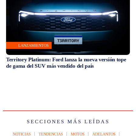
SECCIONES MÁS LEÍDAS
NOTICIAS
TENDENCIAS
MOTOS
ADELANTOS
LANZAMIENTOS
PRECIOS OFICIALES
OPORTUNIDADES
ARTÍCULO ANTERIOR
ARTÍCULO SIGUIENTE
Precios de las Toyota Hilux y
Landtrek no va más, este es el
SW4 durante mayo