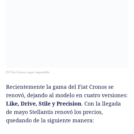
Recientemente la gama del Fiat Cronos se
renovó, dejando al modelo en cuatro versiones:
Like, Drive, Stile y Precision
. Con la llegada
de mayo Stellantis renovó los precios,
quedando de la siguiente manera:
Fiat Cronos Like 1.3L GSE MT
: se destaca por
presentar llantas de aleación de 15”,
equipamiento standard junto con los espejos y
manijas color carrocería (antes negros). Su
precio durante mayo es de ARS $5.402.700
Fiat Cronos Drive 1.3 GSE Pack Plus
: esta
versión suma detalles de equipamiento
heredados del anterior pack S-Design, ahora