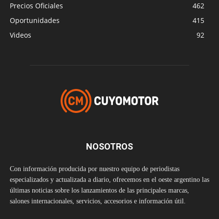
NOSOTROS
Con información producida por nuestro equipo de periodistas
especializados y actualizada a diario, ofrecemos en el oeste argentino las
últimas noticias sobre los lanzamientos de las principales marcas,
salones internacionales, servicios, accesorios e información útil.
Director periodístico: Lic. Damián Weizman
Dirección: Arístides Villanueva 430, Mendoza, Argentina
Teléfono: +54 261 5358556
Correo electrónico:
info@cuyomotor.com.ar
©2026 CuyoMotor - ®Todos los derechos reservados
Marca registrada №: 3.700.020
NUESTRAS REDES