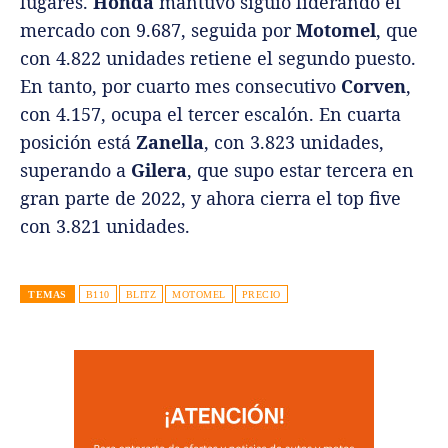
lugares.
Honda
mantuvo siguió liderando el
mercado con 9.687, seguida por
Motomel
, que
con 4.822 unidades retiene el segundo puesto.
En tanto, por cuarto mes consecutivo
Corven
,
con 4.157, ocupa el tercer escalón. En cuarta
posición está
Zanella
, con 3.823 unidades,
superando a
Gilera
, que supo estar tercera en
gran parte de 2022, y ahora cierra el top five
con 3.821 unidades.
TEMAS
B110
BLITZ
MOTOMEL
PRECIO