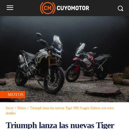
MOTOS
Inicio
Motos
Triumph lanza las nuevas Tiger 900 Aragón Edition con estos
detalles
Triumph lanza las nuevas Tiger