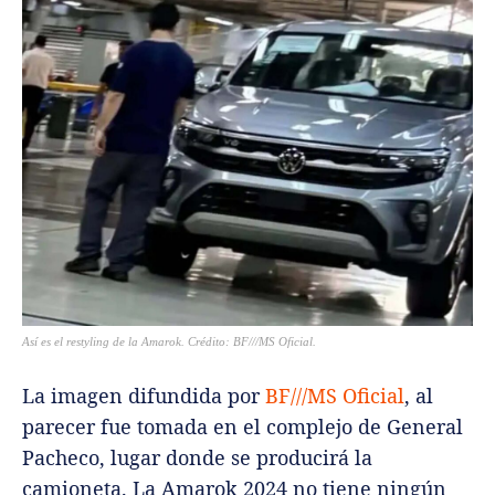
Así es el restyling de la Amarok. Crédito: BF///MS Oficial.
La imagen difundida por
BF///MS Oficial
, al
parecer fue tomada en el complejo de General
Pacheco, lugar donde se producirá la
camioneta. La Amarok 2024 no tiene ningún