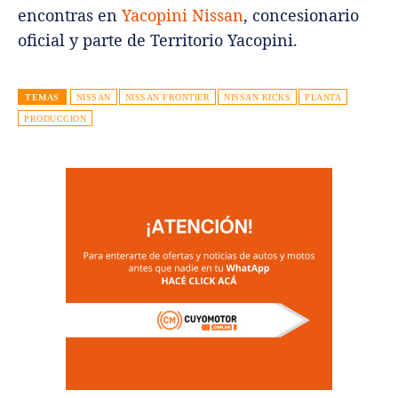
encontras en
Yacopini Nissan
, concesionario
oficial y parte de Territorio Yacopini.
TEMAS
NISSAN
NISSAN FRONTIER
NISSAN KICKS
PLANTA
PRODUCCION