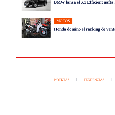
BMW lanza el X1 Efficient nafta
MOTOS
Honda dominó el ranking de venta
NOTICIAS
TENDENCIAS