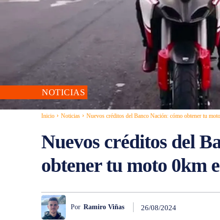
NOTICIAS
Inicio
Noticias
Nuevos créditos del Banco Nación: cómo obtener tu moto
Nuevos créditos del B
obtener tu moto 0km en
Por
Ramiro Viñas
26/08/2024