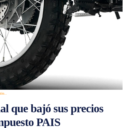
ión...
l que bajó sus precios
impuesto PAIS