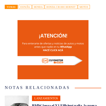
TEMAS
ESPAÑA
HONDA
HONDA CB1000 HORNET
MOTOS
NOTAS RELACIONADAS
LANZAMIENTOS
BMW lanza el X1 Efficient nafta, la nueva