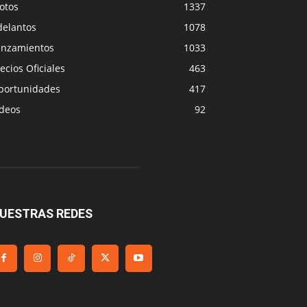
otos
1337
delantos
1078
anzamientos
1033
ecios Oficiales
463
portunidades
417
ideos
92
UESTRAS REDES