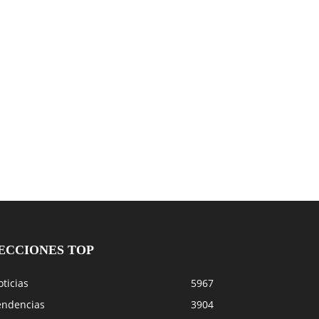
ECCIONES TOP
ticias
5967
endencias
3904