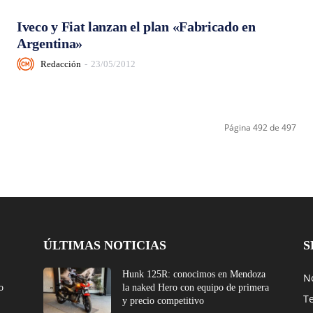
Iveco y Fiat lanzan el plan «Fabricado en
Argentina»
Redacción
-
23/05/2012
Página 492 de 497
ÚLTIMAS NOTICIAS
S
Hunk 125R: conocimos en Mendoza
No
o
la naked Hero con equipo de primera
T
y precio competitivo