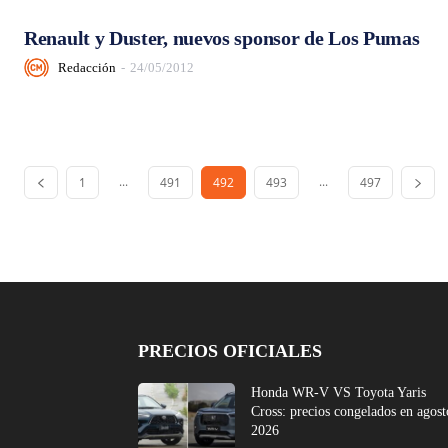
Renault y Duster, nuevos sponsor de Los Pumas
Redacción
-
24/05/2012
...
...
1
491
492
493
497
PRECIOS OFICIALES
Honda WR-V VS Toyota Yaris
Cross: precios congelados en agost
2026