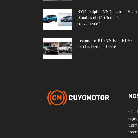
BYD Dolphin VS Chevrolet Spark
¿Cuál es el eléctrico más
conveniente?
Leapmotor B10 VS Baic BJ 30:
Precios frente a frente
NO
Con i
espec
últim
inter