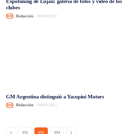
Expotuning de Luján: galería de fotos y video de los
clubes
Redacción
-
06/05/2012
GM Argentina distinguió a Yacopini Motors
Redacción
-
04/05/2012
492
493
494