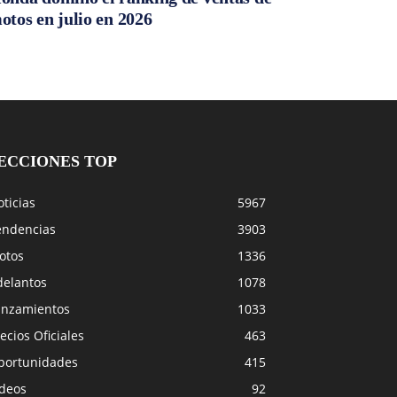
otos en julio en 2026
ECCIONES TOP
ticias
5967
endencias
3903
otos
1336
delantos
1078
anzamientos
1033
ecios Oficiales
463
portunidades
415
ideos
92