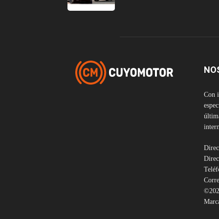
NO
Con i
espec
últim
inter
Direc
Direc
Telé
Corre
©202
Marca