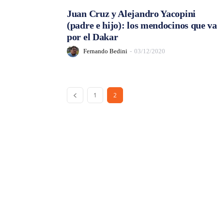
Juan Cruz y Alejandro Yacopini
(padre e hijo): los mendocinos que v
por el Dakar
Fernando Bedini
-
03/12/2020
1
2