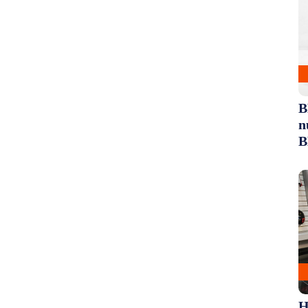
B
n
B
H