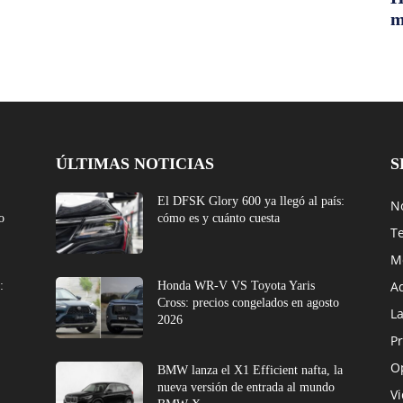
m
ÚLTIMAS NOTICIAS
S
El DFSK Glory 600 ya llegó al país:
No
o
cómo es y cuánto cuesta
T
M
A
:
Honda WR-V VS Toyota Yaris
Cross: precios congelados en agosto
L
2026
Pr
O
BMW lanza el X1 Efficient nafta, la
nueva versión de entrada al mundo
V