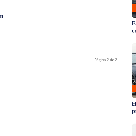
an
E
c
Página 2 de 2
H
p