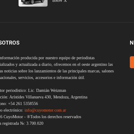
BMW X
SOTROS
N
nformación producida por nuestro equipo de periodistas
ializados y actualizada a diario, ofrecemos en el oeste argentino las
as noticias sobre los lanzamientos de las principales marcas, salones
nacionales, servicios, accesorios e información útil.
tor periodístico: Lic. Damián Weizman
ción: Arístides Villanueva 430, Mendoza, Argentina
fono: +54 261 5358556
o electrónico:
info@cuyomotor.com.ar
6 CuyoMotor - ®Todos los derechos reservados
 registrada №: 3.700.020