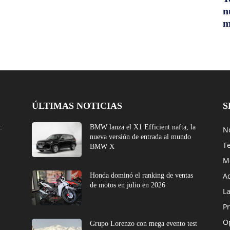
n
m
ÚLTIMAS NOTICIAS
S
:
BMW lanza el X1 Efficient nafta, la
No
nueva versión de entrada al mundo
T
BMW X
M
A
Honda dominó el ranking de ventas
de motos en julio en 2026
L
Pr
O
e
Grupo Lorenzo con mega evento test