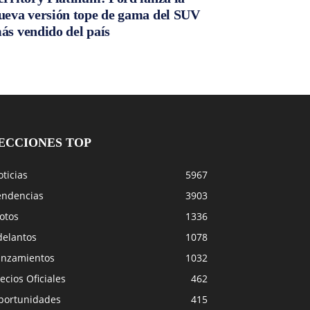
ueva versión tope de gama del SUV
ás vendido del país
ECCIONES TOP
ticias
5967
endencias
3903
otos
1336
delantos
1078
anzamientos
1032
ecios Oficiales
462
portunidades
415