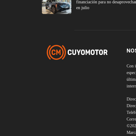
financiación para no desaprovecha
en julio
NO
Con i
espec
últim
inter
Direc
Direc
Telé
Corre
©202
Marca