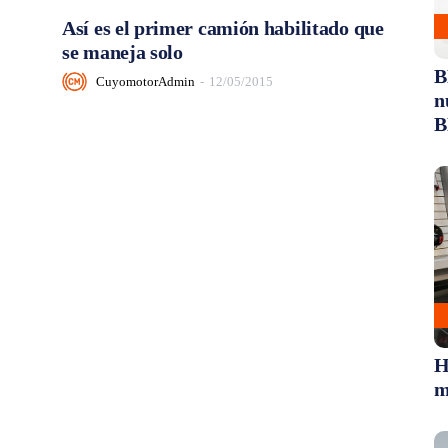
Así es el primer camión habilitado que
se maneja solo
B
CuyomotorAdmin
-
12/05/2015
n
B
H
m