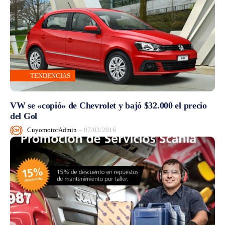
TENDENCIAS
VW se «copió» de Chevrolet y bajó $32.000 el precio
del Gol
CuyomotorAdmin
-
07/03/2016