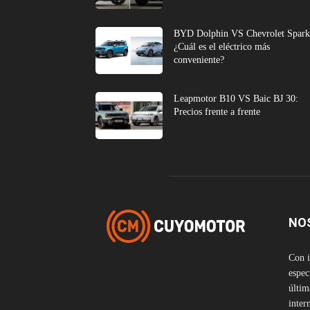
BYD Dolphin VS Chevrolet Spark
¿Cuál es el eléctrico más
conveniente?
Leapmotor B10 VS Baic BJ 30:
Precios frente a frente
NO
Con i
espec
últim
inter