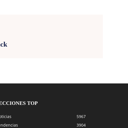
E
ack
ECCIONES TOP
ticias
5967
endencias
3904