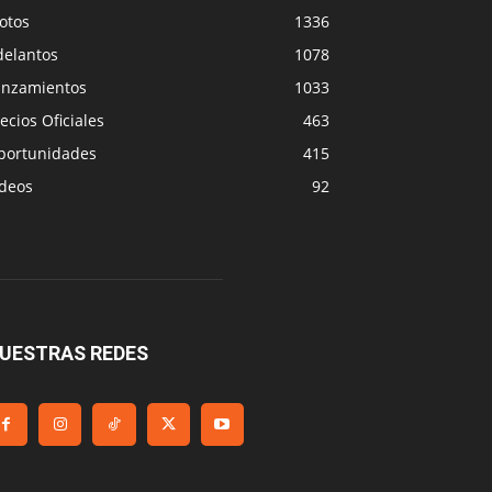
otos
1336
delantos
1078
anzamientos
1033
ecios Oficiales
463
portunidades
415
ideos
92
UESTRAS REDES