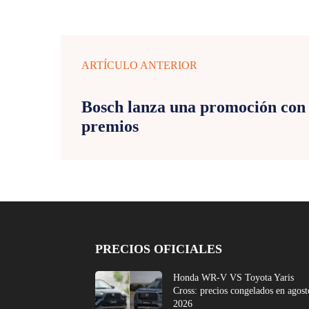
ARTÍCULO ANTERIOR
Bosch lanza una promoción con
premios
PRECIOS OFICIALES
Honda WR-V VS Toyota Yaris
Cross: precios congelados en agost
2026