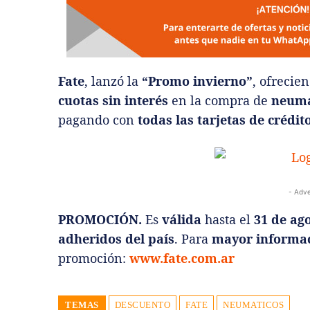
Fate
, lanzó la
“Promo invierno”
, ofrecie
cuotas sin interés
en la compra de
neumá
pagando con
todas las tarjetas de crédito
- Adve
PROMOCIÓN.
Es
válida
hasta el
31 de ag
adheridos del país
. Para
mayor informa
promoción:
www.fate.com.ar
TEMAS
DESCUENTO
FATE
NEUMATICOS