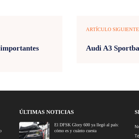
ARTÍCULO SIGUIENT
 importantes
Audi A3 Sportb
ÚLTIMAS NOTICIAS
S
El DFSK Glory 600 ya llegó al país:
No
o
cómo es y cuánto cuesta
T