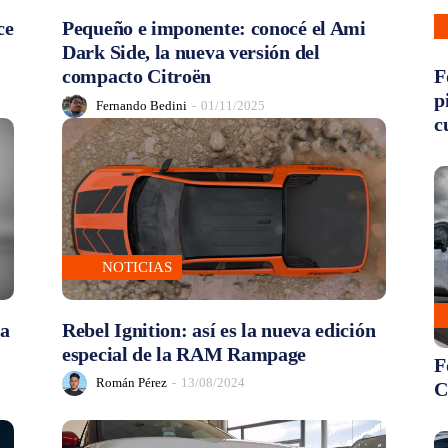
ce
Pequeño e imponente: conocé el Ami
Dark Side, la nueva versión del
compacto Citroën
F
p
Fernando Bedini
-
01/11/2025
c
NOTICIAS
ta
Rebel Ignition: así es la nueva edición
especial de la RAM Rampage
F
Román Pérez
-
13/08/2024
C