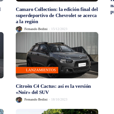
n
l
Camaro Collection: la edición final del
p
superdeportivo de Chevrolet se acerca
a la región
Fernando Bedini
-
15/12/2023
LANZAMIENTOS
Citroën C4 Cactus: así es la versión
«Noir» del SUV
Fernando Bedini
-
18/10/2023