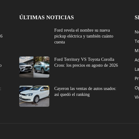
ÚLTIMAS NOTICIAS
S
Ford revela el nombre su nueva
No
26
pickup eléctrica y también cuánto
T
cuesta
M
A
Ford Territory VS Toyota Corolla
o
Cross: los precios en agosto de 2026
L
Pr
O
:
Cayeron las ventas de autos usados:
así quedó el ranking
V