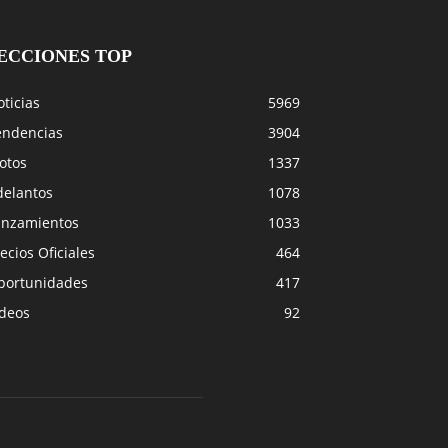
ECCIONES TOP
ticias
5969
endencias
3904
otos
1337
delantos
1078
anzamientos
1033
ecios Oficiales
464
portunidades
417
ideos
92