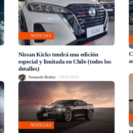
NOTICIAS
C
Nissan Kicks tendrá una edición
a
especial y limitada en Chile (todos los
detalles)
Fernando Bedini
-
09/03/2024
NOTICIAS
H