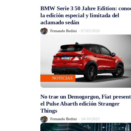
BMW Serie 3 50 Jahre Edition: cono
la edición especial y limitada del
aclamado sedán
Fernando Bedini
-
07/05/2026
NOTICIAS
No trae un Demogorgon, Fiat presen
el Pulse Abarth edición Stranger
Things
Fernando Bedini
-
24/10/2025