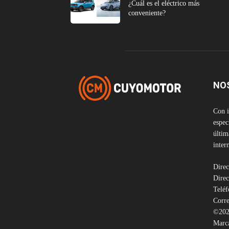
¿Cuál es el eléctrico más
conveniente?
NO
Con i
espec
últim
inter
Direc
Direc
Telé
Corre
©202
Marca