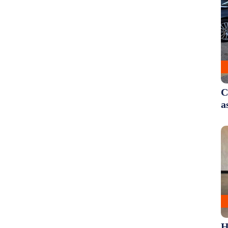
C
a
H