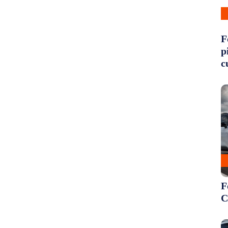
F
p
c
F
C