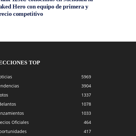
aked Hero con equipo de primera y
recio competitivo
ECCIONES TOP
ticias
5969
endencias
3904
otos
1337
delantos
1078
anzamientos
1033
ecios Oficiales
464
portunidades
417