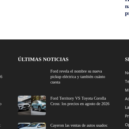
n
p
ÚLTIMAS NOTICIAS
S
Ford revela el nombre su nueva
No
26
pickup eléctrica y también cuánto
T
cuesta
M
A
Ford Territory VS Toyota Corolla
o
Cross: los precios en agosto de 2026
L
Pr
O
:
Cayeron las ventas de autos usados: