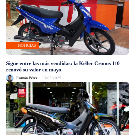
NOTICIAS
Sigue entre las más vendidas: la Keller Cronos 110
renovó su valor en mayo
Román Pérez
-
13/05/2025