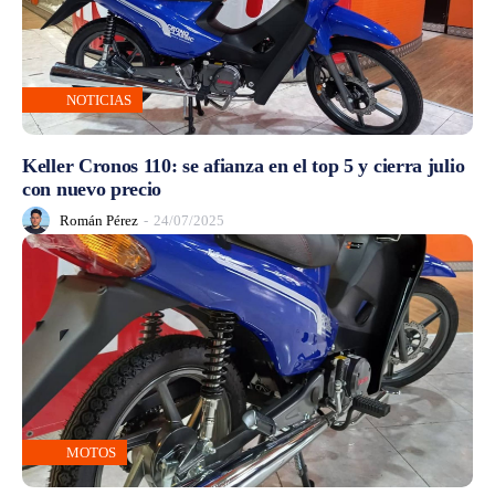
NOTICIAS
Keller Cronos 110: se afianza en el top 5 y cierra julio
con nuevo precio
Román Pérez
-
24/07/2025
MOTOS