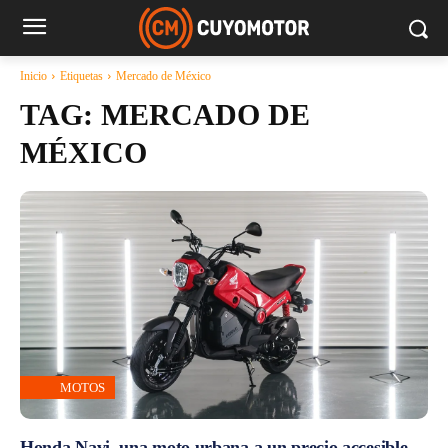
Inicio
Etiquetas
Mercado de México
TAG:
MERCADO DE
MÉXICO
MOTOS
Honda Navi, una moto urbana a un precio accesible