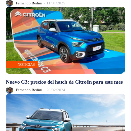
Fernando Bedini
-
11/01/2025
NOTICIAS
Nuevo C3: precios del hatch de Citroën para este mes
Fernando Bedini
-
20/02/2024