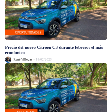
OPORTUNIDADES
Precio del nuevo Citroën C3 durante febrero: el más
económico
René Villegas
-
18/02/2023
TENDENCIAS