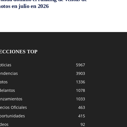
otos en julio en 2026
ECCIONES TOP
ticias
5967
endencias
3903
otos
1336
delantos
1078
anzamientos
1033
ecios Oficiales
463
portunidades
415
ideos
92