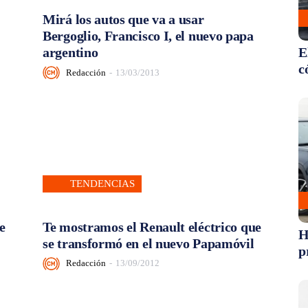
Mirá los autos que va a usar
Bergoglio, Francisco I, el nuevo papa
argentino
E
c
Redacción
-
13/03/2013
TENDENCIAS
e
Te mostramos el Renault eléctrico que
H
se transformó en el nuevo Papamóvil
p
Redacción
-
13/09/2012