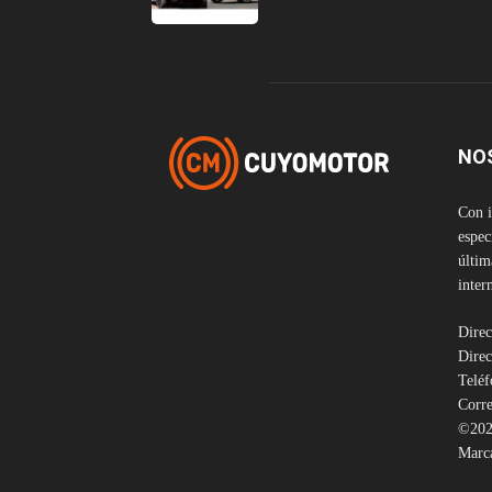
NO
Con i
espec
últim
inter
Direc
Direc
Telé
Corre
©202
Marca