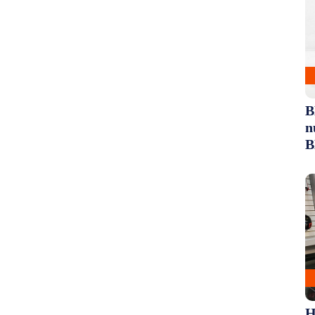
B
n
B
H