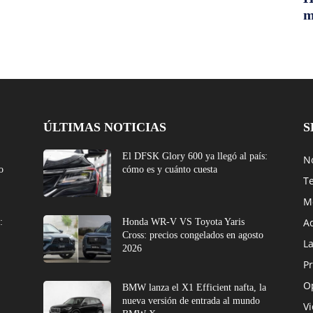
m
ÚLTIMAS NOTICIAS
S
El DFSK Glory 600 ya llegó al país:
No
o
cómo es y cuánto cuesta
T
M
A
:
Honda WR-V VS Toyota Yaris
Cross: precios congelados en agosto
L
2026
Pr
O
BMW lanza el X1 Efficient nafta, la
nueva versión de entrada al mundo
V