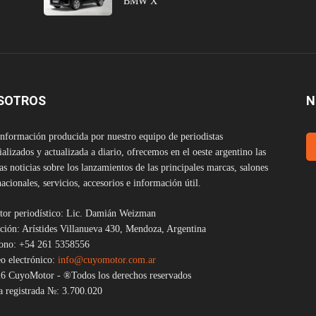
BMW X
SOTROS
N
nformación producida por nuestro equipo de periodistas
ializados y actualizada a diario, ofrecemos en el oeste argentino las
as noticias sobre los lanzamientos de las principales marcas, salones
nacionales, servicios, accesorios e información útil.
tor periodístico: Lic. Damián Weizman
ción: Arístides Villanueva 430, Mendoza, Argentina
fono: +54 261 5358556
o electrónico:
info@cuyomotor.com.ar
6 CuyoMotor - ®Todos los derechos reservados
 registrada №: 3.700.020