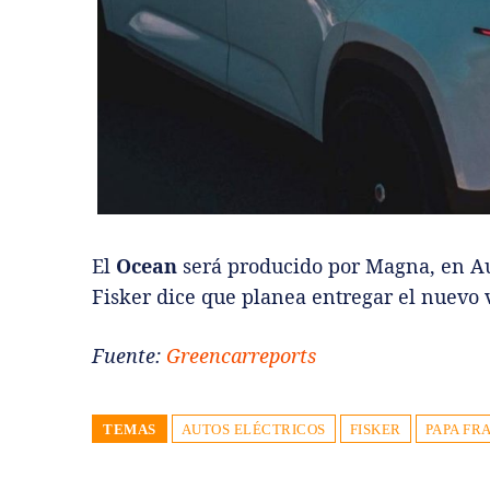
El
Ocean
será producido por Magna, en Au
Fisker dice que planea entregar el nuevo 
Fuente:
Greencarreports
TEMAS
AUTOS ELÉCTRICOS
FISKER
PAPA FR