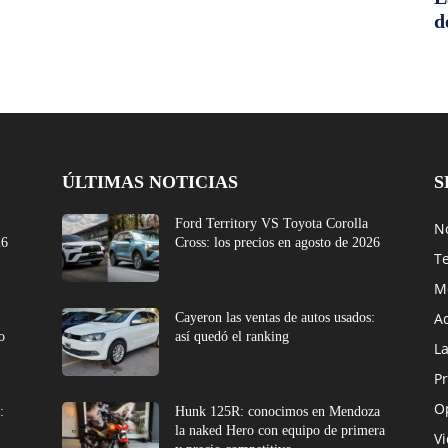
d
ÚLTIMAS NOTICIAS
S
Ford Territory VS Toyota Corolla
No
26
Cross: los precios en agosto de 2026
T
M
A
Cayeron las ventas de autos usados:
o
así quedó el ranking
L
Pr
O
:
Hunk 125R: conocimos en Mendoza
la naked Hero con equipo de primera
V