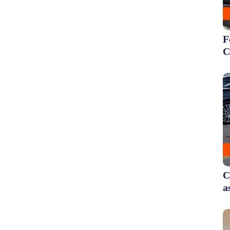
F
C
C
a