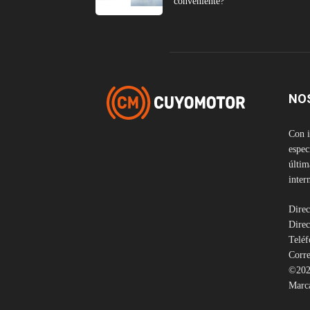
conveniente?
NO
Con i
espec
últim
inter
Direc
Direc
Telé
Corre
©202
Marca