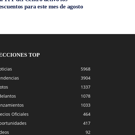
escuentos para este mes de agosto
ECCIONES TOP
ticias
5968
endencias
3904
otos
1337
delantos
1078
anzamientos
1033
ecios Oficiales
464
portunidades
417
ideos
92