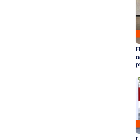
H
n
p
L