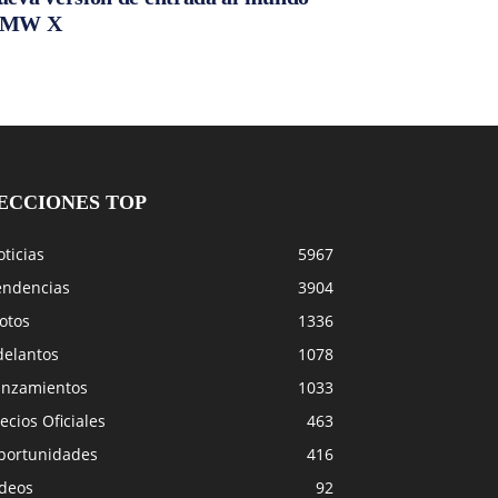
MW X
ECCIONES TOP
ticias
5967
endencias
3904
otos
1336
delantos
1078
anzamientos
1033
ecios Oficiales
463
portunidades
416
ideos
92