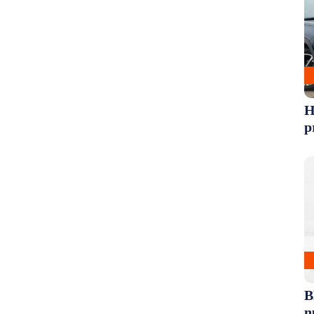
H
p
B
n