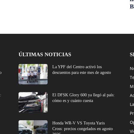
B
ÚLTIMAS NOTICIAS
S
La YPF del Centro activó los
No
o
descuentos para este mes de agosto
T
M
A
:
El DFSK Glory 600 ya llegó al país:
cómo es y cuánto cuesta
L
Pr
O
Honda WR-V VS Toyota Yaris
Cross: precios congelados en agosto
V