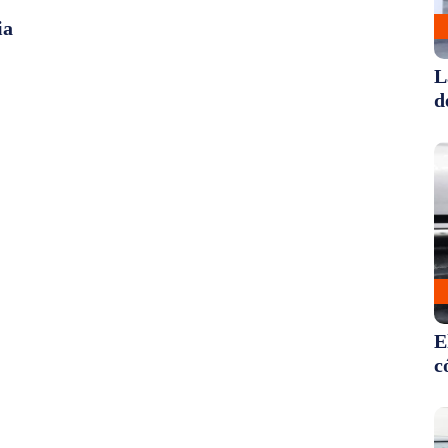
ia
L
d
E
c