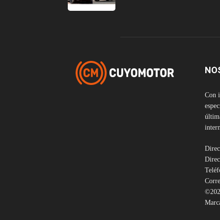
NO
Con i
espec
últim
inter
Direc
Direc
Telé
Corre
©202
Marca