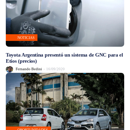
NOTICIAS
Toyota Argentina presentó un sistema de GNC para el
Etios (precios)
Fernando Bedini
-
16/09/2020
OPORTUNIDADES