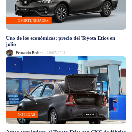
OPORTUNIDADES
Uno de los económicos: precio del Toyota Etios en
julio
Fernando Bedini
-
20/07/2021
NOTICIAS
Autos económicos: el Toyota Etios con GNC de fábrica