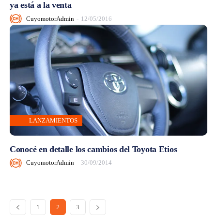
ya está a la venta
CuyomotorAdmin
-
12/05/2016
LANZAMIENTOS
Conocé en detalle los cambios del Toyota Etios
CuyomotorAdmin
-
30/09/2014
1
2
3