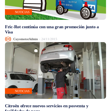
NOTICIAS
Fric‐Rot continúa con una gran promoción junto a
Visa
CuyomotorAdmin
-
24/11/2015
NOTICIAS
Citroën ofrece nuevos servicios en posventa y
facilidades de pago