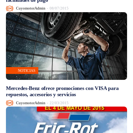
CuyomotorAdmin
-
08/07/2015
NOTICIAS
Mercedes-Benz ofrece promociones con VISA para
repuestos, accesorios y servicios
CuyomotorAdmin
-
22/03/2015