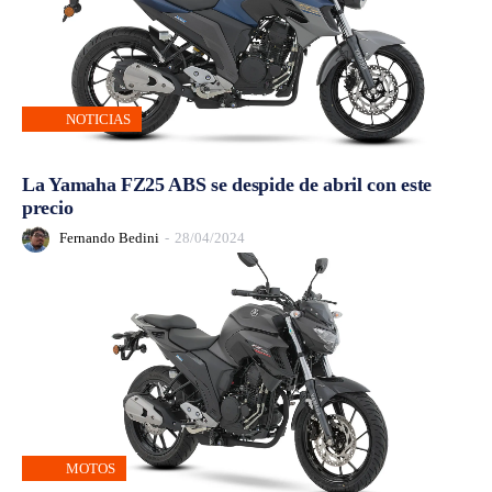
NOTICIAS
La Yamaha FZ25 ABS se despide de abril con este
precio
Fernando Bedini
-
28/04/2024
MOTOS