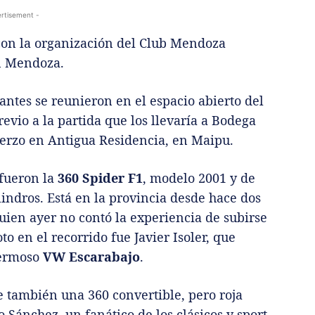
rtisement -
 con la organización del Club Mendoza
en Mendoza.
antes se reunieron en el espacio abierto del
vio a la partida que los llevaría a Bodega
uerzo en Antigua Residencia, en Maipu.
fueron la
360 Spider F1
, modelo 2001 y de
lindros. Está en la provincia desde hace dos
quien ayer no contó la experiencia de subirse
to en el recorrido fue Javier Isoler, que
hermoso
VW Escarabajo
.
ue también una 360 convertible, pero roja
Sánchez, un fanático de los clásicos y sport