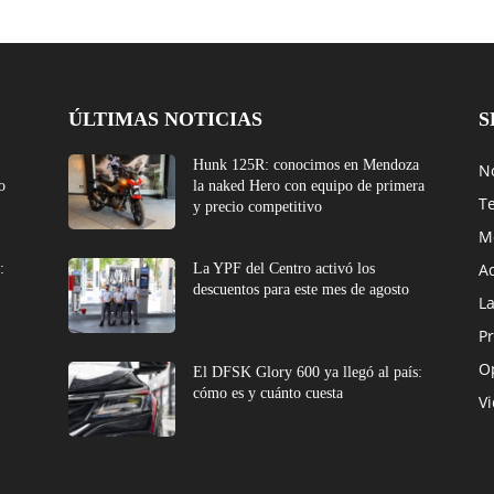
ÚLTIMAS NOTICIAS
S
Hunk 125R: conocimos en Mendoza
No
o
la naked Hero con equipo de primera
T
y precio competitivo
M
A
:
La YPF del Centro activó los
descuentos para este mes de agosto
L
Pr
O
El DFSK Glory 600 ya llegó al país:
cómo es y cuánto cuesta
V