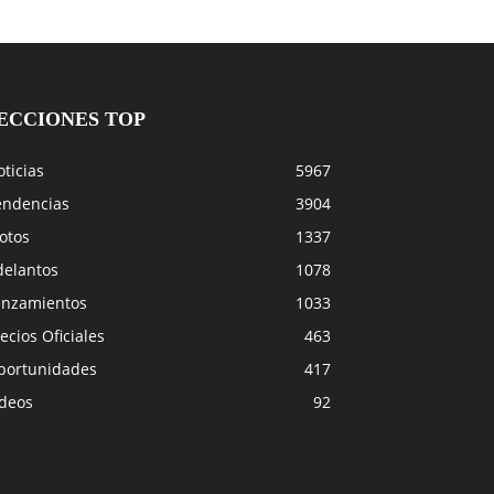
ECCIONES TOP
ticias
5967
endencias
3904
otos
1337
delantos
1078
anzamientos
1033
ecios Oficiales
463
portunidades
417
ideos
92