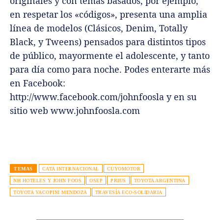
originales y con temas basados, por ejemplo,
en respetar los «códigos», presenta una amplia
línea de modelos (Clásicos, Denim, Totally
Black, y Tweens) pensados para distintos tipos
de público, mayormente el adolescente, y tanto
para día como para noche. Podes enterarte más
en Facebook:
http://www.facebook.com/johnfoosla y en su
sitio web www.johnfoosla.com
TEMAS
CATA INTERNACIONAL
CUYOMOTOR
NH HOTELES Y JOHN FOOS
OSEP
PRIUS
TOYOTA ARGENTINA
TOYOTA YACOPINI MENDOZA
TRAVESÍA ECO-SOLIDARIA