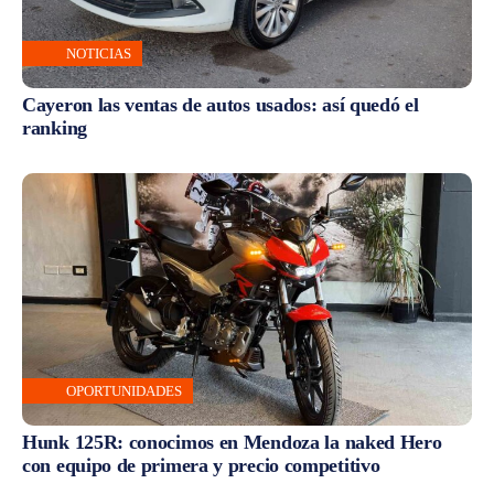
NOTICIAS
Cayeron las ventas de autos usados: así quedó el
ranking
OPORTUNIDADES
Hunk 125R: conocimos en Mendoza la naked Hero
con equipo de primera y precio competitivo