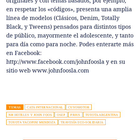
originales y con temas basados, por ejemplo,
en respetar los «códigos», presenta una amplia
línea de modelos (Clásicos, Denim, Totally
Black, y Tweens) pensados para distintos tipos
de público, mayormente el adolescente, y tanto
para día como para noche. Podes enterarte más
en Facebook:
http://www.facebook.com/johnfoosla y en su
sitio web www.johnfoosla.com
TEMAS
CATA INTERNACIONAL
CUYOMOTOR
NH HOTELES Y JOHN FOOS
OSEP
PRIUS
TOYOTA ARGENTINA
TOYOTA YACOPINI MENDOZA
TRAVESÍA ECO-SOLIDARIA