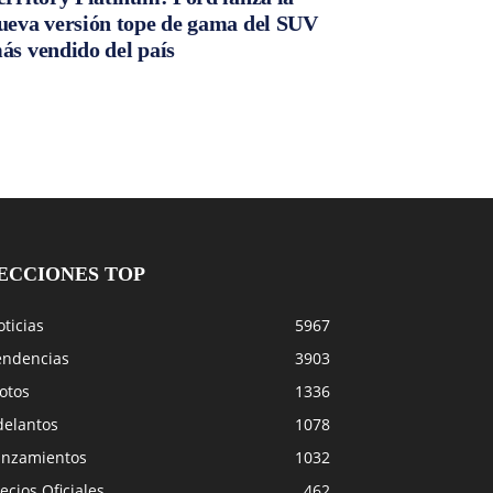
ueva versión tope de gama del SUV
ás vendido del país
ECCIONES TOP
ticias
5967
endencias
3903
otos
1336
delantos
1078
anzamientos
1032
ecios Oficiales
462