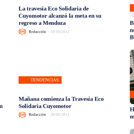
La travesía Eco Solidaria de
Cuyomotor alcanzó la meta en su
regreso a Mendoza
B
n
Redacción
-
10/10/2012
B
TENDENCIAS
Mañana comienza la Travesía Eco
en
Solidaria Cuyomotor
H
Redacción
-
28/09/2012
m