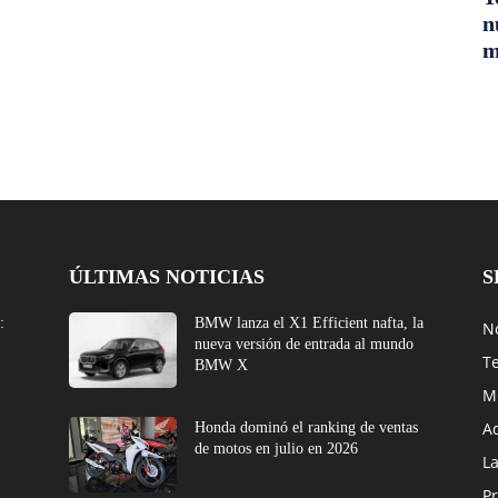
n
m
ÚLTIMAS NOTICIAS
S
:
BMW lanza el X1 Efficient nafta, la
No
nueva versión de entrada al mundo
T
BMW X
M
A
Honda dominó el ranking de ventas
de motos en julio en 2026
L
Pr