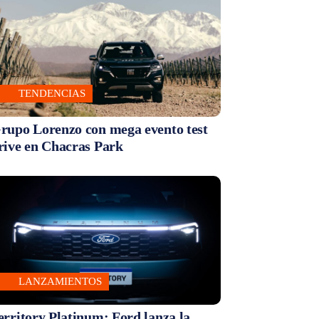
TENDENCIAS
rupo Lorenzo con mega evento test
rive en Chacras Park
LANZAMIENTOS
erritory Platinum: Ford lanza la