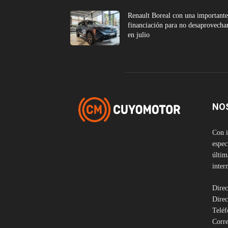
Renault Boreal con una important
financiación para no desaprovecha
en julio
NO
Con i
espec
últim
inter
Direc
Direc
Telé
Corre