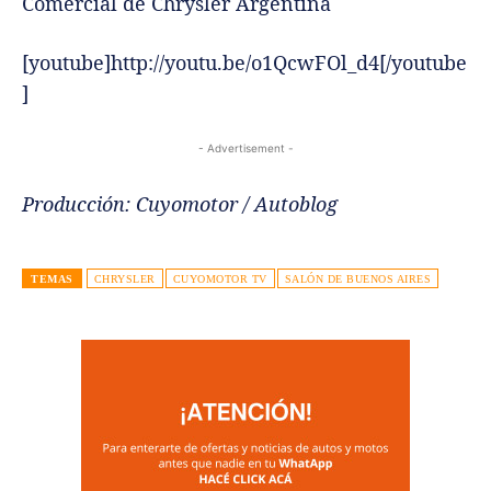
Comercial de Chrysler Argentina
[youtube]http://youtu.be/o1QcwFOl_d4[/youtube
]
- Advertisement -
Producción: Cuyomotor / Autoblog
TEMAS
CHRYSLER
CUYOMOTOR TV
SALÓN DE BUENOS AIRES