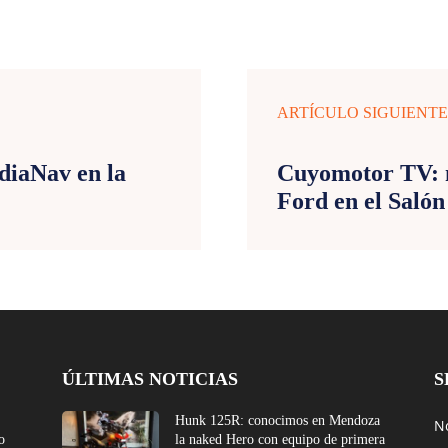
ARTÍCULO SIGUIENT
diaNav en la
Cuyomotor TV: m
Ford en el Salón
ÚLTIMAS NOTICIAS
S
Hunk 125R: conocimos en Mendoza
No
o
la naked Hero con equipo de primera