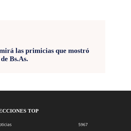
E
irá las primicias que mostró
 de Bs.As.
ECCIONES TOP
ticias
5967