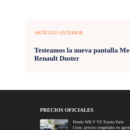
ARTÍCULO ANTERIOR
Testeamos la nueva pantalla Me
Renault Duster
PRECIOS OFICIALES
Honda WR-V VS Toyota Yaris
Cross: precios congelados en agost