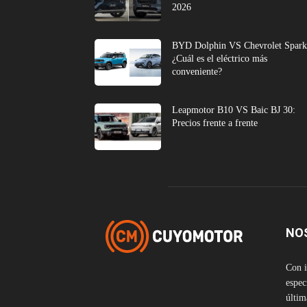
2026
BYD Dolphin VS Chevrolet Spark
¿Cuál es el eléctrico más
conveniente?
Leapmotor B10 VS Baic BJ 30:
Precios frente a frente
NO
Con i
espec
últim