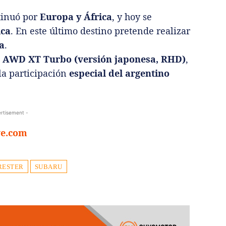
tinuó por
Europa y África
, y hoy se
ca
. En este último destino pretende realizar
a
.
0 AWD XT Turbo (versión japonesa, RHD)
,
 la participación
especial del argentino
rtisement -
ve.com
RESTER
SUBARU