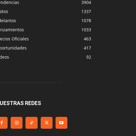
endencias
3904
otos
1337
delantos
1078
anzamientos
1033
ecios Oficiales
463
portunidades
417
ideos
92
UESTRAS REDES