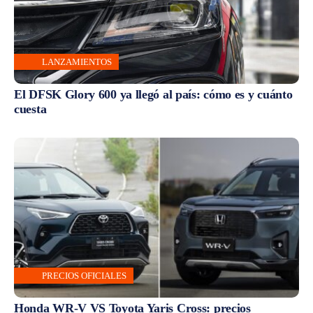
LANZAMIENTOS
El DFSK Glory 600 ya llegó al país: cómo es y cuánto
cuesta
PRECIOS OFICIALES
Honda WR-V VS Toyota Yaris Cross: precios