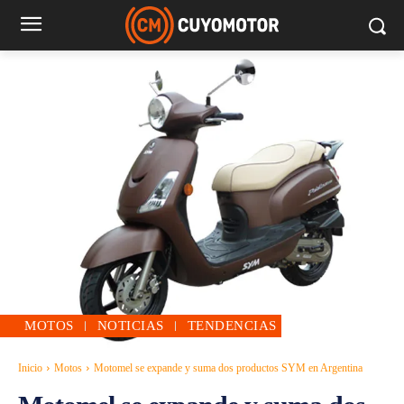
MOTOS
NOTICIAS
TENDENCIAS
Inicio
Motos
Motomel se expande y suma dos productos SYM en Argentina