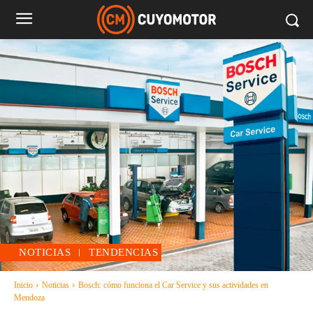
NOTICIAS
TENDENCIAS
Inicio
Noticias
Bosch: cómo funciona el Car Service y sus actividades en
Mendoza